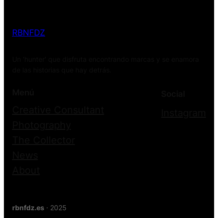
RBNFDZ
Un ‘hunter' que disfruta encontrando marcas y se enamora
de las historias que hay detrás.
Menú
Social
Creative Consultant
Instagram
Photography
The Collector
News
About
rbnfdz.es
· 2025