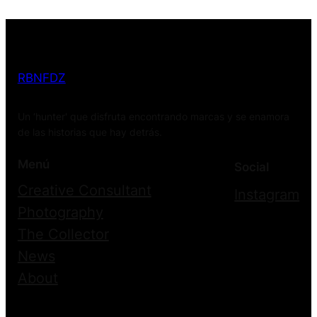
RBNFDZ
Un ‘hunter' que disfruta encontrando marcas y se enamora
de las historias que hay detrás.
Menú
Social
Creative Consultant
Instagram
Photography
The Collector
News
About