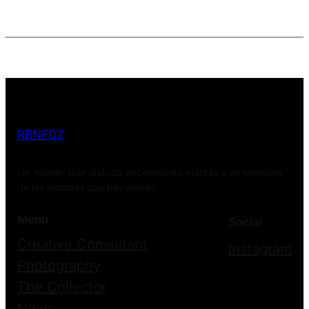
RBNFDZ
Un ‘hunter' que disfruta encontrando marcas y se enamora
de las historias que hay detrás.
Menú
Social
Creative Consultant
Instagram
Photography
The Collector
News