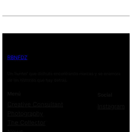
RBNFDZ
Un ‘hunter' que disfruta encontrando marcas y se enamora
de las historias que hay detrás.
Menú
Social
Creative Consultant
Instagram
Photography
The Collector
News